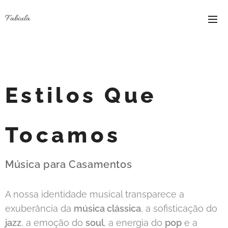
Fabiula
Estilos Que
Tocamos
Música para Casamentos
A nossa identidade musical transparece a
exuberância da
música clássica
, a sofisticação do
jaz
z
, a emoção do
soul
, a energia do
pop
e a