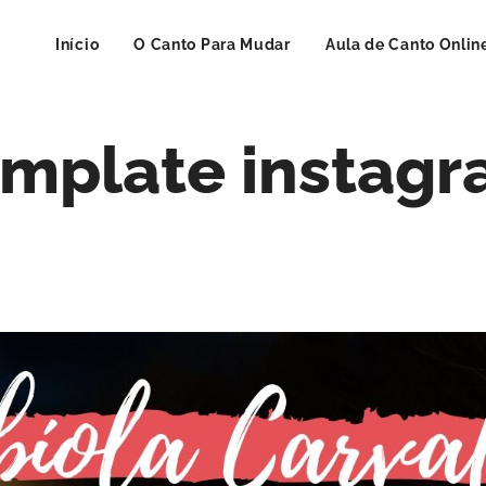
Início
O Canto Para Mudar
Aula de Canto Onlin
mplate instag